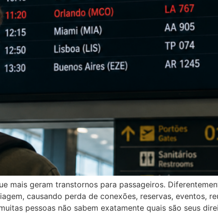
ue mais geram transtornos para passageiros. Diferentemen
gem, causando perda de conexões, reservas, eventos, reu
, muitas pessoas não sabem exatamente quais são seus dire