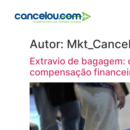
Autor:
Mkt_Cance
Extravio de bagagem: 
compensação financei