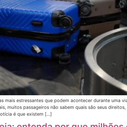
s mais estressantes que podem acontecer durante uma via
ais, muitos passageiros não sabem quais são seus direitos
tícia é que existem […]
eia: entenda por que milhões