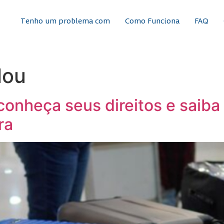
Tenho um problema com
Como Funciona
FAQ
lou
conheça seus direitos e saib
ra