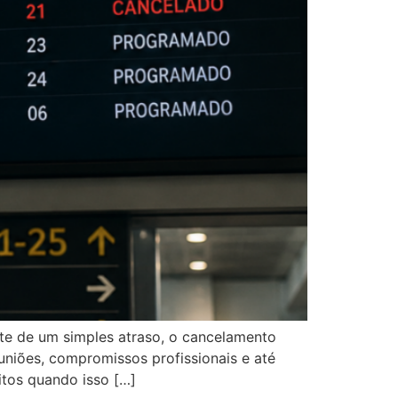
te de um simples atraso, o cancelamento
niões, compromissos profissionais e até
itos quando isso […]