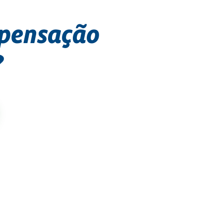
mpensação
?