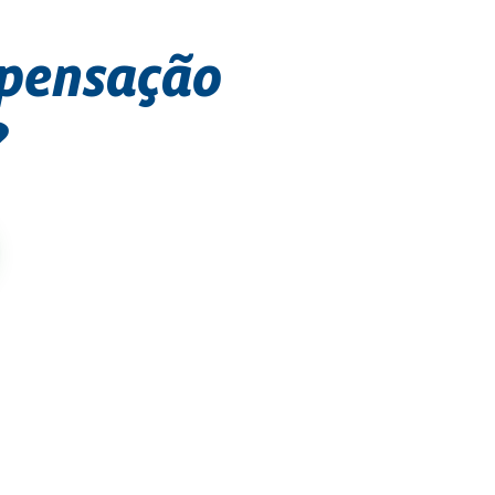
mpensação
?