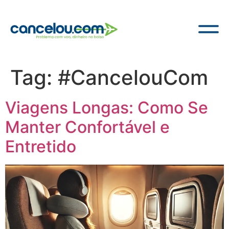
Tag:
#CancelouCom
Viagens Longas: Como Se
Manter Confortável e
Entretido