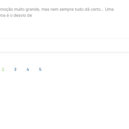
 emoção muito grande, mas nem sempre tudo dá certo… Uma
ros é o desvio de
2
3
4
5